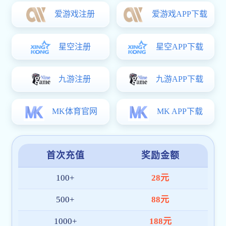
智能分析为核心的数字生态平台，聚焦全球体育用户的实时
信息与多终端互动体验。平台以稳定技术架构和合规体系赢
得市场认可，深受hth华体网页版登录入口-华体(中国)用户
喜爱。
技术驱动，性能优先
平台采用自研系统架构，持续优化加载速度与数据传
输流程，通过部署全球 CDN 加速节点，实现不同地
区高速访问与高并发下的稳定运行，全面提升用户操
作流畅度。