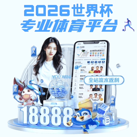
注册入口
全天更新 ·
hth在线登录入
口
赛事实时同步
无论您身在何处，
hth在线登录入口APP
为您带来高
速、高清、稳定的观赛体验。
下载客户端
网页端访问