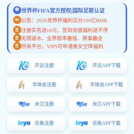
hth在线登录入口 · 值得信赖的体育数
据平台
hth在线登录入口 专注于构建一个以赛事内容、数据服务与