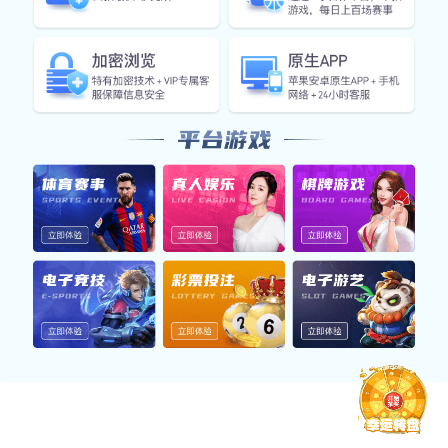
2、恢复训练的重要性
针对当前状态的不理想，吴曦提出了加强恢复训练的
重要性。他表示，在高强度比赛之后，身体和心理上
的疲惫需要通过合理的训练来调节。此时，不仅要关
注体能，还要重视技战术的磨合，以增强队伍之间的
配合能力。
同时，他还提到，应制定科学合理的训练计划，以确
保每位球员都能得到充分休息与锻炼。这种平衡不仅
有助于提高个人技能，更能增进团队凝聚力，为接下
来的比赛打下坚实基础。
吴曦相信，只要大家在训练中保持专注与投入，就一
定能够实现状态的快速恢复，并为迎接下一场比赛做
好准备。他呼吁全队上下共同努力，把握住这个调整