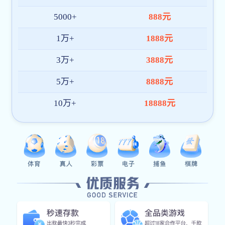
在赛后总结中，吴曦首先指出了球队当前状态的不稳
定性。在过去几场比赛中，球队出现了一些失误和不
协调的问题，这直接影响了整体战斗力。球员们在场
上表现出紧张和不自信，这与他们平时训练中的表现
形成了鲜明对比。
此外，伤病问题也给球队带来了困扰。一些主力球员
未能正常参赛，使得替补球员面临巨大的压力。在这
种情况下，团队合作显得尤为重要，但由于缺乏默
契，导致整体配合不佳。
吴曦强调，要想真正扭转局面，就必须及时找出问题
所在，并采取有效措施进行调整。他认为，通过加强
训练和沟通，可以逐步改善这些状况，让每位队员都
能发挥出最佳水平。