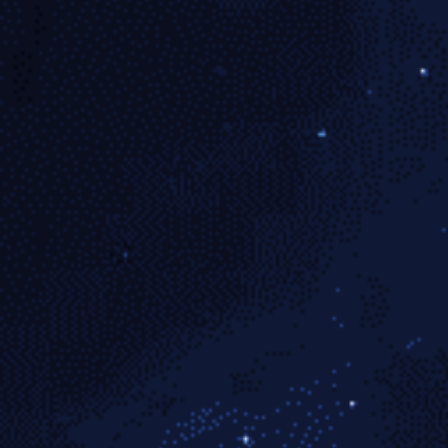
多重收益，这些都是
就业机会，从而推动
然而，从竞争格局来
距过大的情况，不仅
考虑怎样保持整个联
此外，如果管理得当
赛内容，还有助于提
4、当前谈
萧华最近透露，目前关
味着虽然步伐缓慢，
相关利益方建议，以
未来几年内，我们或