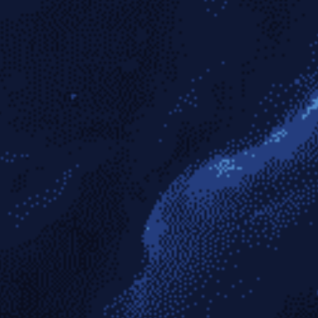
现阶段联盟所期待的重要财源。同时，新加盟球队也将刺激当地
区域经济繁荣。
看，新增队伍必须合理配置人才，以避免影响现有团队之间的不
会降低比赛观赏性，还可能导致部分明星球员流失。因此，在规
赛竞争性的同时，实现整体实力均衡发展。
，新加入队伍甚至可以激励现有强队提升自身表现。这种良性的
升观众观赛体验，因此各支团队和管理层需共同努力以实现这一
判进展及未来展望
于NBA扩军的话题依然处于积极谈判阶段，但具体增设多少支
但决策层对于拓宽市场依然充满信心。在此过程中，会听取各方
确保做出最优决策。
许能看到越来越多有关新队伍的信息发布。而这些信息无疑将激