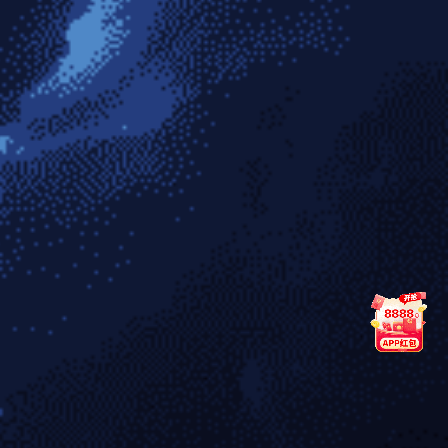
经济发展，为城市创造
平衡。一旦出现实力差
划新增队伍时，要充分
竞争关系不仅能丰富比
目标。
新队伍尚未确定。这意
意见，包括球迷反馈和
发广大球迷对即将到来