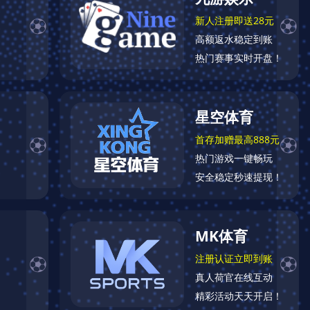
量尚未确定
关于增加球队数量的讨
加多少支球队尚未确
面对这一议题进行详细