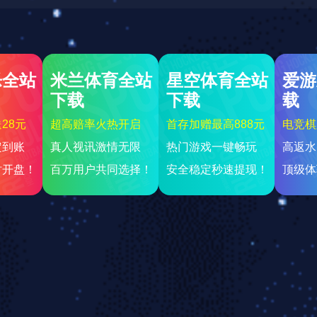
背景与意义，其次探讨可能的新球队城市，再者分析扩军对联盟
谈判进展及未来展望。
景与重要性
经历多次扩张，每一次都为联盟带来了新的活力。如今，在全球
更大的市场机遇。篮球运动不仅在美国本土受到热爱，也逐渐成
仅有助于进一步提高NBA的国际知名度，还能够吸引更多的赞
将为年轻球员提供更多的发展机会，这对于整个联盟的人才储备
更多具备潜力的球员获得展示自己的平台，提高整体竞技水平。
让更多地方球迷能够享受到高水平比赛。
是增加球队数量那么简单，它还涉及到联赛结构、赛事安排等方
平衡各方利益显得尤为重要。萧华表示联盟会认真考虑各项因素